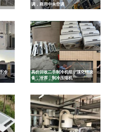
调，商用中央空调
手冷
高价回收二手制冷机组，溴化锂设
备，冷库，制冷压缩机