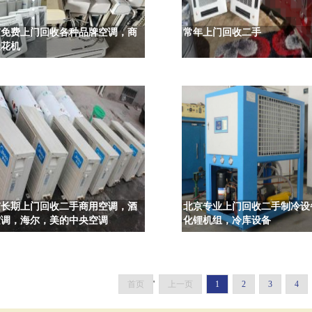
京免费上门回收各种品牌空调，商
常年上门回收二手
天花机
京长期上门回收二手商用空调，酒
北京专业上门回收二手制冷设
空调，海尔，美的中央空调
化锂机组，冷库设备
首页
'
上一页
1
2
3
4