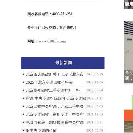
商
回收客服电话：4008-751-251
专业上门回收空调，欢迎来电！
网址：
www.010kths.com
最新新闻
长
北京市人民政府关于印发《北京市
2025-03-19
调
积极推动设备更新和消费品以旧换新行动方
2025年北京空调回收价格表
2022-12-06
案》的通知
北京高价回收二手空调挂机、柜
2022-07-08
机、天花机、中央空调
空调/中央空调拆除回收-北京空调回
2022-04-21
收
北京回收中央空调，北京二手中央
2022-03-03
空调安全拆除回收服务
北京空调回收，家用空调、中央空
2021-11-03
调、冷冻冷藏设备、车用空调等回收
见微而知著，制冷展洞悉中央空调
2021-05-11
未来新趋势
旧中央空调的价值
2021-03-30