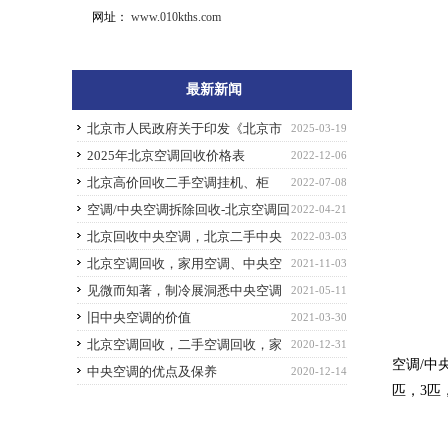
网址：
www.010kths.com
最新新闻
北京市人民政府关于印发《北京市
2025-03-19
积极推动设备更新和消费品以旧换新行动方
2025年北京空调回收价格表
2022-12-06
案》的通知
北京高价回收二手空调挂机、柜
2022-07-08
机、天花机、中央空调
空调/中央空调拆除回收-北京空调回
2022-04-21
收
北京回收中央空调，北京二手中央
2022-03-03
空调安全拆除回收服务
北京空调回收，家用空调、中央空
2021-11-03
调、冷冻冷藏设备、车用空调等回收
见微而知著，制冷展洞悉中央空调
2021-05-11
未来新趋势
旧中央空调的价值
2021-03-30
北京空调回收，二手空调回收，家
2020-12-31
空调/中
用空调回收，商用空调回收
中央空调的优点及保养
2020-12-14
匹，3匹