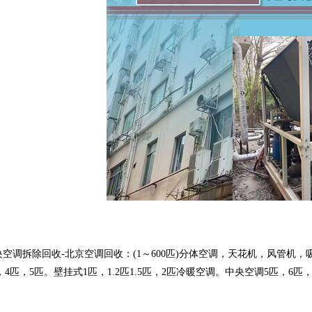
央空调拆除回收-北京空调回收：(1～600匹)分体空调，天花机，风管
，4匹，5匹。壁挂式1匹，1.2匹1.5匹，2匹冷暖空调。中央空调5匹，6匹